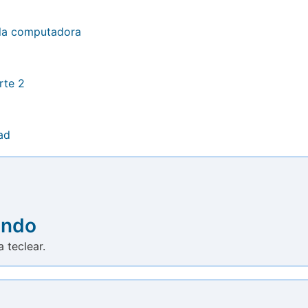
 la computadora
rte 2
ad
ando
 teclear.