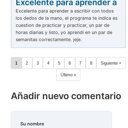
Excelente para aprender a
Excelente para aprender a escribir con todos
los dedos de la mano, el programa te indica es
cuestion de practicar y practicar, un par de
horas diarias y listo, yo aprendi en un par de
semanitas correctamente. jeje.
Página
1
Página
2
Página
3
Página
4
Página
5
Página
6
Página
7
Página
8
Siguiente
Siguiente >
Paginación
página
Última
Último »
página
Añadir nuevo comentario
Su nombre