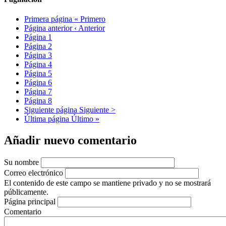
Primera página
« Primero
Página anterior
‹ Anterior
Página
1
Página
2
Página
3
Página
4
Página
5
Página
6
Página
7
Página
8
Siguiente página
Siguiente >
Última página
Último »
Añadir nuevo comentario
Su nombre
Correo electrónico
El contenido de este campo se mantiene privado y no se mostrará
públicamente.
Página principal
Comentario