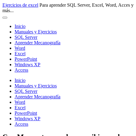
Pasar
Ejercicios de excel
Para aprender SQL Server, Excel, Word, Acces y
al
más...
contenido
principal
Inicio
Manuales y Ejercicios
SQL Server
Aprender Mecanografía
Word
Excel
PowerPoint
Windows XP
Access
Inicio
Manuales y Ejercicios
SQL Server
Aprender Mecanografía
Word
Excel
PowerPoint
Windows XP
Access