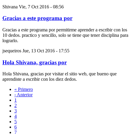
Shivana
Vie, 7 Oct 2016 - 08:56
Gracias a este programa por
Gracias a este programa por permitirme aprender a escribir con los
10 dedos. practico y sencillo, solo se tiene que tener disciplina para
lograrlo.
jsequeiros
Jue, 13 Oct 2016 - 17:55
Hola Shivana, gracias por
Hola Shivana, gracias por visitar el sitio web, que bueno que
aprendiste a escribir con los diez dedos.
Primera
« Primero
página
Página
‹ Anterior
Paginación
anterior
Página
1
Página
2
Página
3
Página
4
Página
5
Página
6
Página
7