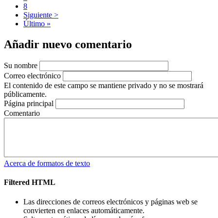
Página
8
Siguiente
Siguiente >
página
Última
Último »
página
Añadir nuevo comentario
Su nombre
Correo electrónico
El contenido de este campo se mantiene privado y no se mostrará
públicamente.
Página principal
Comentario
Acerca de formatos de texto
Filtered HTML
Las direcciones de correos electrónicos y páginas web se
convierten en enlaces automáticamente.