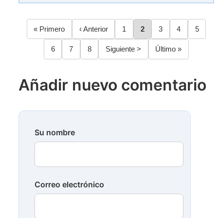
Primera
« Primero
Página
‹ Anterior
Página
1
Página
2
Página
3
Página
4
Página
5
Paginación
página
anterior
Página
6
Página
7
Página
8
Siguiente
Siguiente >
Última
Último »
página
página
Añadir nuevo comentario
Su nombre
Correo electrónico