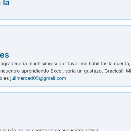
 la
r
nes
 agradecería muchisimo si por favor me habilitas la cuenta,
cuentro aprendiendo Excel, sería un gustazo. Gracias!!! M
eo es
julimerced05@gmail.com
en la página, su cuenta ya se encuentra activa.