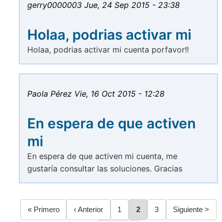
gerry0000003
Jue, 24 Sep 2015 - 23:38
Holaa, podrias activar mi
Holaa, podrias activar mi cuenta porfavor!!
Paola Pérez
Vie, 16 Oct 2015 - 12:28
En espera de que activen
mi
En espera de que activen mi cuenta, me
gustaría consultar las soluciones. Gracias
Primera
« Primero
Página
‹ Anterior
Página
1
Página
2
Página
3
Siguiente
Siguiente >
página
anterior
página