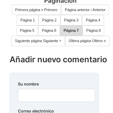
Paginación
Primera página
« Primero
Página anterior
‹ Anterior
Página
1
Página
2
Página
3
Página
4
Página
5
Página
6
Página
7
Página
8
Siguiente página
Siguiente >
Última página
Último »
Añadir nuevo comentario
Su nombre
Correo electrónico