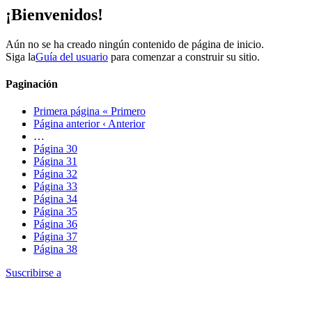
¡Bienvenidos!
Aún no se ha creado ningún contenido de página de inicio.
Siga la
Guía del usuario
para comenzar a construir su sitio.
Paginación
Primera página
« Primero
Página anterior
‹ Anterior
…
Página
30
Página
31
Página
32
Página
33
Página
34
Página
35
Página
36
Página
37
Página
38
Suscribirse a