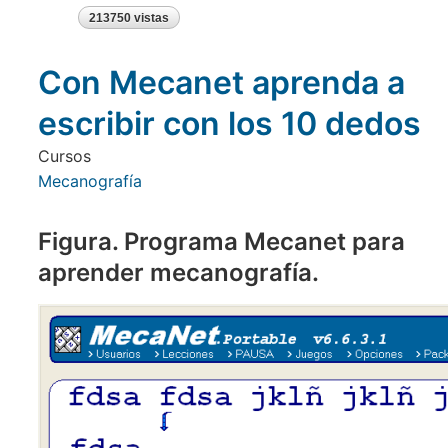
ejercicios
de
213750 vistas
iniciación
mecanografía
Con Mecanet aprenda a
escribir con los 10 dedos
Cursos
Mecanografía
Figura. Programa Mecanet para
aprender mecanografía.