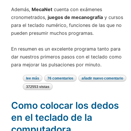
Además,
MecaNet
cuenta con exámenes
cronometrados,
juegos de mecanografía
y cursos
para el teclado numérico, funciones de las que no
pueden presumir muchos programas.
En resumen es un excelente programa tanto para
dar nuestros primeros pasos con el teclado como
para mejorar las pulsaciones por minuto.
lee más
sobre
76 comentarios
añadir nuevo comentario
con
mecanet
372553 vistas
aprenda
a
escribir
Como colocar los dedos
con
los
10
en el teclado de la
dedos
computadora