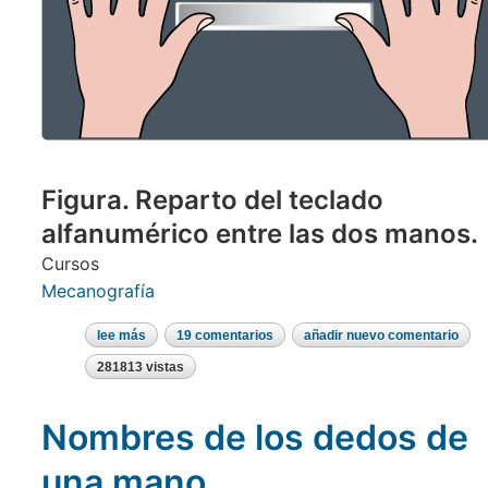
Figura. Reparto del teclado
alfanumérico entre las dos manos.
Cursos
Mecanografía
lee más
sobre
19 comentarios
añadir nuevo comentario
como
colocar
281813 vistas
los
dedos
en
Nombres de los dedos de
el
teclado
de
una mano
la