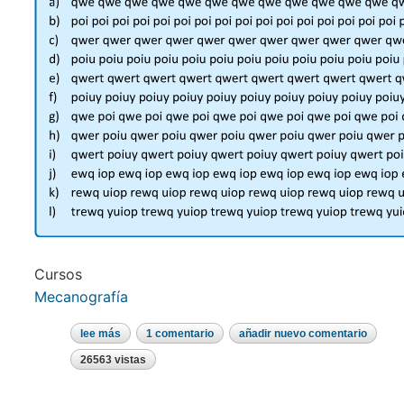
Cursos
Mecanografía
lee más
sobre
1 comentario
añadir nuevo comentario
ejercicios
de
26563 vistas
iniciación
mecanografía
con