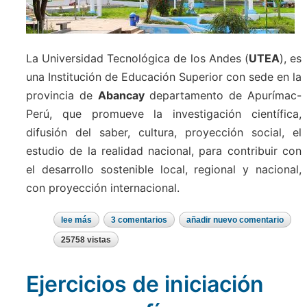
La Universidad Tecnológica de los Andes (
UTEA
), es
una Institución de Educación Superior con sede en la
provincia de
Abancay
departamento de Apurímac-
Perú, que promueve la investigación científica,
difusión del saber, cultura, proyección social, el
estudio de la realidad nacional, para contribuir con
el desarrollo sostenible local, regional y nacional,
con proyección internacional.
lee más
sobre
3 comentarios
añadir nuevo comentario
utea
-
25758 vistas
universidad
tecnológica
de
Ejercicios de iniciación
los
andes
abancay
-