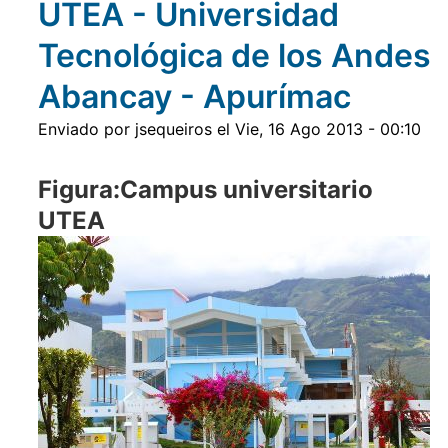
UTEA - Universidad
la
fila
superior
Tecnológica de los Andes
Abancay - Apurímac
Enviado por
jsequeiros
el
Vie, 16 Ago 2013 - 00:10
Figura:Campus universitario
UTEA