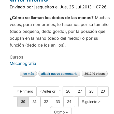
computadora
Enviado por
jsequeiros
el
Jue, 25 Jul 2013 - 07:26
¿Cómo se llaman los dedos de las manos?
Muchas
veces, para nombrarlos, lo hacemos por su tamaño
(dedo pequeño, dedo gordo), por la posición que
ocupan en la mano (dedo del medio) o por su
función (dedo de los anillos).
Cursos
Mecanografía
lee más
sobre
añadir nuevo comentario
301240 vistas
nombres
de
los
dedos
…
Primera
« Primero
Página
‹ Anterior
Página
26
Página
27
Página
28
Página
29
de
una
Paginación
página
anterior
mano
…
Página
30
Página
31
Página
32
Página
33
Página
34
Siguiente
Siguiente >
página
Última
Último »