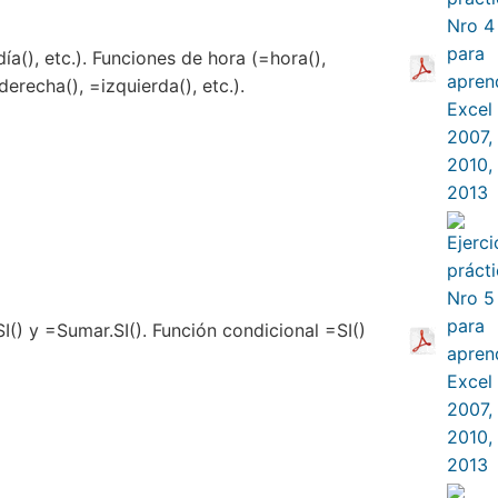
ía(), etc.). Funciones de hora (=hora(),
derecha(), =izquierda(), etc.).
() y =Sumar.SI(). Función condicional =SI()