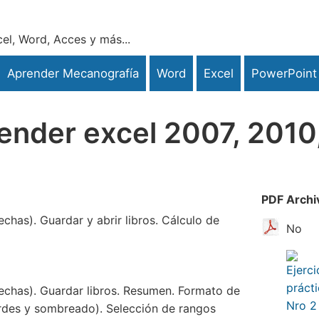
el, Word, Acces y más...
Aprender Mecanografía
Word
Excel
PowerPoint
render excel 2007, 2010
PDF
Archi
echas). Guardar y abrir libros. Cálculo de
No
fechas). Guardar libros. Resumen. Formato de
ordes y sombreado). Selección de rangos