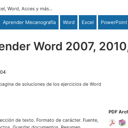
el, Word, Acces y más...
Aprender Mecanografía
Word
Excel
PowerPoint
render Word 2007, 2010
:04
pagina de soluciones de los ejercicios de Word
PDF
Arc
lección de texto. Formato de carácter. Fuente,
efectos. Guardar documentos. Resumen.