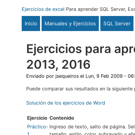
Pasar
Ejercicios de excel
Para aprender SQL Server, Exc
al
contenido
Inicio
Manuales y Ejercicios
SQL Server
principal
Ejercicios para ap
2013, 2016
Enviado por
jsequeiros
el
Lun, 9 Feb 2009 - 06
Puede comparar sus resultados en la siguiente 
Solución de los ejercicios de Word
Ejercicio
Contenido
Práctico-
Ingreso de texto, salto de página. Se
1
tamaño, estilo, color, subrayado y 