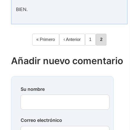
BIEN.
Primera
« Primero
Página
‹ Anterior
Página
1
Página
2
Paginación
página
anterior
Añadir nuevo comentario
Su nombre
Correo electrónico