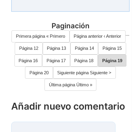
Paginación
…
Primera página
« Primero
Página anterior
‹ Anterior
Página
12
Página
13
Página
14
Página
15
Página
16
Página
17
Página
18
Página
19
Página
20
Siguiente página
Siguiente >
Última página
Último »
Añadir nuevo comentario