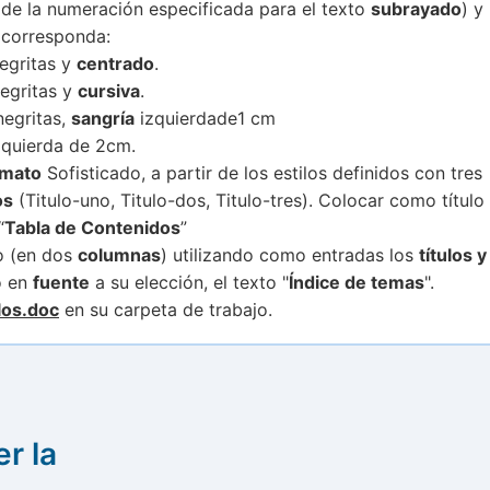
e la numeración especificada para el texto
subrayado
) y
 corresponda:
negritas y
centrado
.
negritas y
cursiva
.
negritas,
sangría
izquierdade1 cm
quierda de 2cm.
rmato
Sofisticado, a partir de los estilos definidos con tres
os
(Titulo-uno, Titulo-dos, Titulo-tres). Colocar como título
“
Tabla de Contenidos
”
 (en dos
columnas
) utilizando como entradas los
títulos y
o en
fuente
a su elección, el texto "
Índice de temas
".
los.doc
en su carpeta de trabajo.
r la