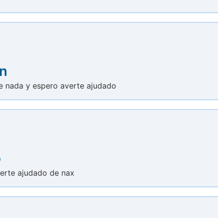
on
e nada y espero averte ajudado
o
verte ajudado de nax