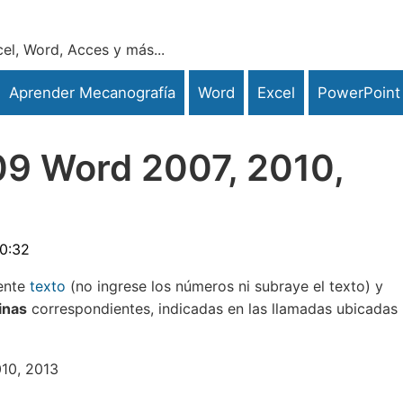
el, Word, Acces y más...
Aprender Mecanografía
Word
Excel
PowerPoint
 09 Word 2007, 2010,
10:32
iente
texto
(no ingrese los números ni subraye el texto) y
inas
correspondientes, indicadas en las llamadas ubicadas