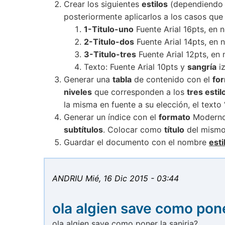
Crear los siguientes
estilos
(dependiendo d
posteriormente aplicarlos a los casos que
1-Titulo-uno
Fuente Arial 16pts, en 
2-Titulo-dos
Fuente Arial 14pts, en 
3-Titulo-tres
Fuente Arial 12pts, en 
Texto: Fuente Arial 10pts y
sangría
iz
Generar una
tabla
de contenido con el
fo
niveles
que corresponden a los
tres estil
la misma en fuente a su elección, el texto 
Generar un índice con el
formato
Moderno
subtítulos
. Colocar como
título
del mism
Guardar el documento con el nombre
esti
ANDRIU
Mié, 16 Dic 2015 - 03:44
ola algien save como pone
ola algien save como poner la sanjria?