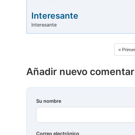
Interesante
Interesante
Primera
« Prime
Paginación
página
Añadir nuevo comentar
Su nombre
Correo electrónico