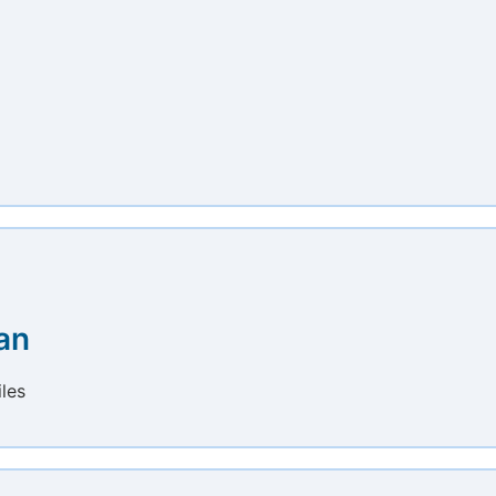
an
les