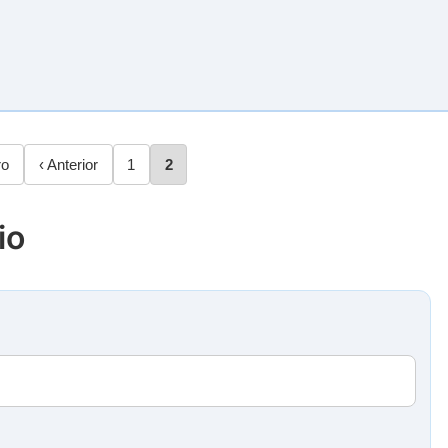
ro
Página
‹ Anterior
Página
1
Página
2
anterior
io