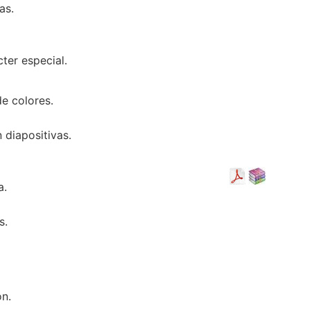
as.
ter especial.
e colores.
 diapositivas.
a.
s.
n.