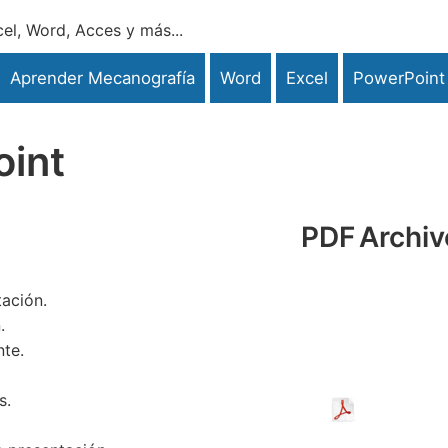
el, Word, Acces y más...
Aprender Mecanografía
Word
Excel
PowerPoint
oint
PDF
Archiv
ación.
.
nte.
s.