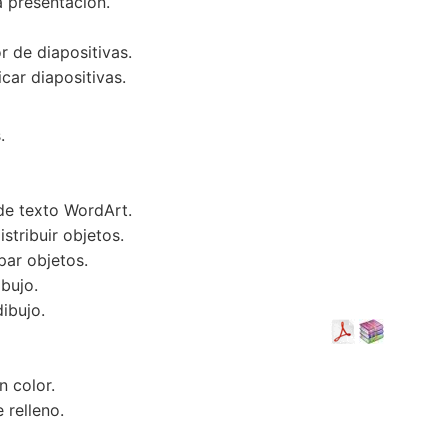
a presentación.
r de diapositivas.
icar diapositivas.
.
de texto WordArt.
istribuir objetos.
par objetos.
ibujo.
ibujo.
n color.
 relleno.