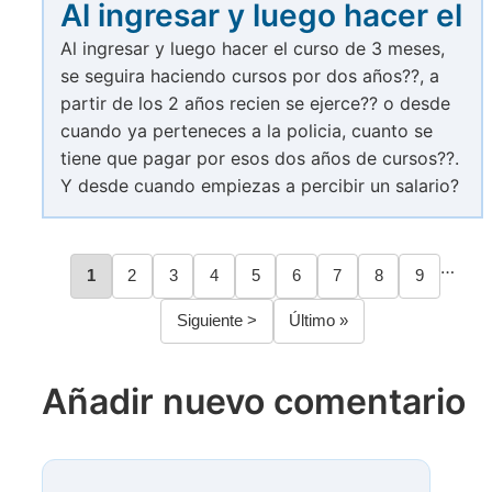
Al ingresar y luego hacer el
Al ingresar y luego hacer el curso de 3 meses,
se seguira haciendo cursos por dos años??, a
partir de los 2 años recien se ejerce?? o desde
cuando ya perteneces a la policia, cuanto se
tiene que pagar por esos dos años de cursos??.
Y desde cuando empiezas a percibir un salario?
…
Página
1
Página
2
Página
3
Página
4
Página
5
Página
6
Página
7
Página
8
Página
9
Paginación
Siguiente
Siguiente >
Última
Último »
página
página
Añadir nuevo comentario