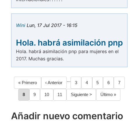
Wini
Lun, 17 Jul 2017 - 16:15
Hola. habrá asimilación pnp
Hola. habrá asimilación pnp para mujeres en el
2017. Muchas gracias.
…
Primera
« Primero
Página
‹ Anterior
Página
3
Página
4
Página
5
Página
6
Págin
7
Paginación
página
anterior
Página
8
Página
9
Página
10
Página
11
Siguiente
Siguiente >
Última
Último »
página
página
Añadir nuevo comentario