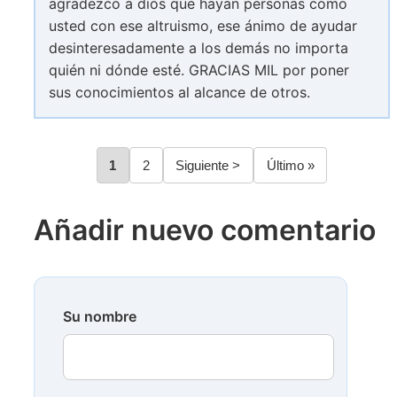
agradezco a dios que hayan personas como
usted con ese altruismo, ese ánimo de ayudar
desinteresadamente a los demás no importa
quién ni dónde esté. GRACIAS MIL por poner
sus conocimientos al alcance de otros.
Página
1
Página
2
Siguiente
Siguiente >
Última
Último »
Paginación
página
página
Añadir nuevo comentario
Su nombre