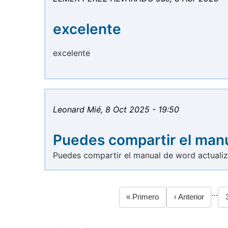
excelente
excelente
Leonard
Mié, 8 Oct 2025 - 19:50
Puedes compartir el man
Puedes compartir el manual de word actuali
…
Primera
« Primero
Página
‹ Anterior
Paginación
página
anterior