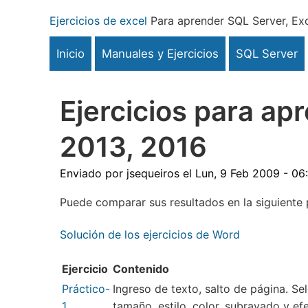
Pasar
Ejercicios de excel
Para aprender SQL Server, Exc
al
contenido
Inicio
Manuales y Ejercicios
SQL Server
principal
Ejercicios para ap
2013, 2016
Enviado por
jsequeiros
el
Lun, 9 Feb 2009 - 06
Puede comparar sus resultados en la siguiente 
Solución de los ejercicios de Word
Ejercicio
Contenido
Práctico-
Ingreso de texto, salto de página. Se
1
tamaño, estilo, color, subrayado y 