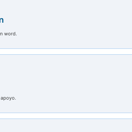
n
en word.
 apoyo.