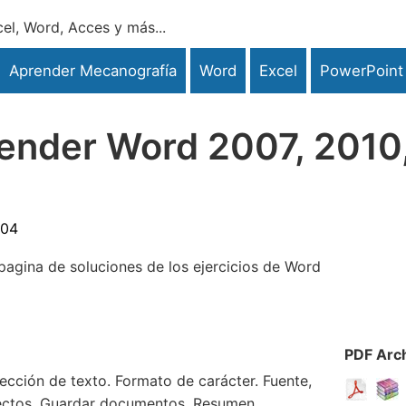
el, Word, Acces y más...
Aprender Mecanografía
Word
Excel
PowerPoint
render Word 2007, 2010
:04
pagina de soluciones de los ejercicios de Word
PDF
Arc
lección de texto. Formato de carácter. Fuente,
efectos. Guardar documentos. Resumen.