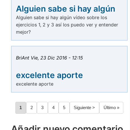
Alguien sabe si hay algún
Alguien sabe si hay algún vídeo sobre los
ejercicios 1, 2 y 3 así los puedo ver y entender
mejor?
BriAnt
Vie, 23 Dic 2016 - 12:15
excelente aporte
excelente aporte
Página
1
Página
2
Página
3
Página
4
Página
5
Siguiente
Siguiente >
Última
Último »
Paginación
página
página
Añadir nuevo comentario