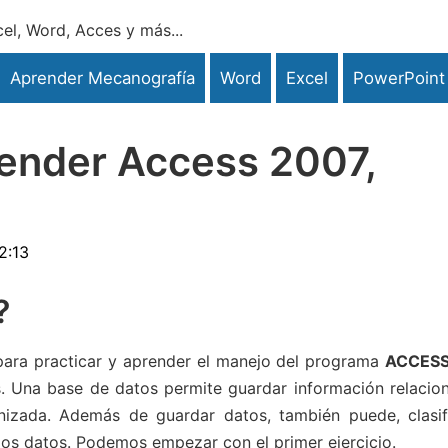
el, Word, Acces y más...
Aprender Mecanografía
Word
Excel
PowerPoint
render Access 2007,
2:13
?
s para practicar y aprender el manejo del programa
ACCES
os. Una base de datos permite guardar información relacio
izada. Además de guardar datos, también puede, clasifi
 los datos. Podemos empezar con el primer ejercicio.