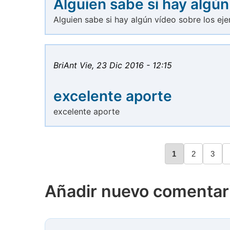
Alguien sabe si hay algún
Alguien sabe si hay algún vídeo sobre los eje
BriAnt
Vie, 23 Dic 2016 - 12:15
excelente aporte
excelente aporte
Página
1
Página
2
Págin
3
Paginación
Añadir nuevo comentar