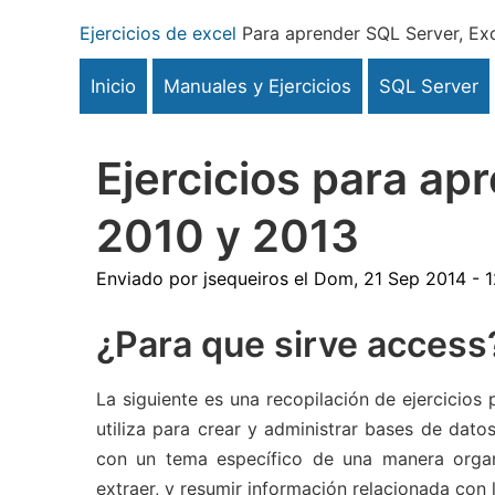
Pasar
Ejercicios de excel
Para aprender SQL Server, Exc
al
contenido
Inicio
Manuales y Ejercicios
SQL Server
principal
Ejercicios para ap
2010 y 2013
Enviado por
jsequeiros
el
Dom, 21 Sep 2014 - 1
¿Para que sirve access
La siguiente es una recopilación de ejercicio
utiliza para crear y administrar bases de dat
con un tema específico de una manera organ
extraer, y resumir información relacionada con