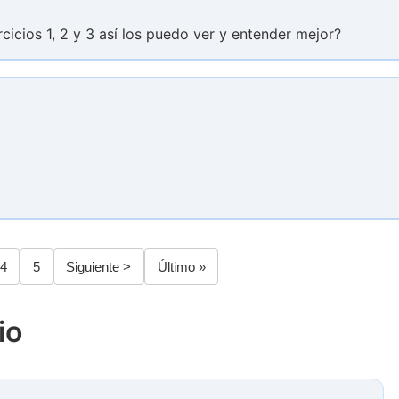
rcicios 1, 2 y 3 así los puedo ver y entender mejor?
a
Página
4
Página
5
Siguiente
Siguiente >
Última
Último »
página
página
io