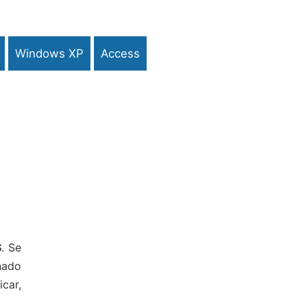
Windows XP
Access
S
. Se
nado
car,