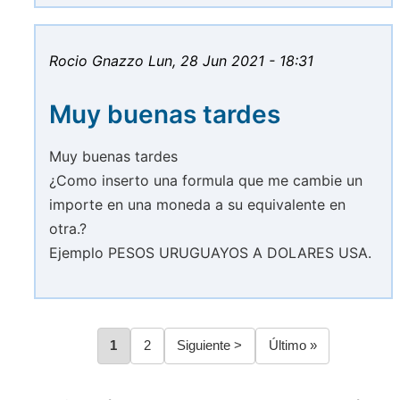
Rocio Gnazzo
Lun, 28 Jun 2021 - 18:31
Muy buenas tardes
Muy buenas tardes
¿Como inserto una formula que me cambie un
importe en una moneda a su equivalente en
otra.?
Ejemplo PESOS URUGUAYOS A DOLARES USA.
Página
1
Página
2
Siguiente
Siguiente >
Última
Último »
Paginación
página
página