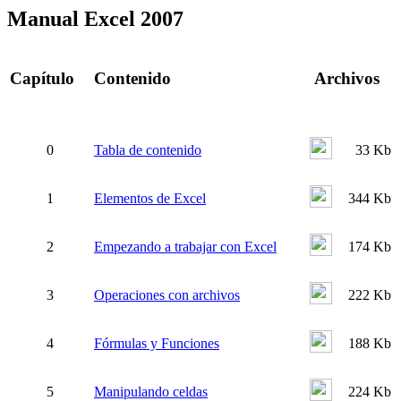
Manual Excel 2007
Capítulo
Contenido
Archivos
0
Tabla de contenido
33 Kb
1
Elementos de Excel
344 Kb
2
Empezando a trabajar con Excel
174 Kb
3
Operaciones con archivos
222 Kb
4
Fórmulas y Funciones
188 Kb
5
Manipulando celdas
224 Kb