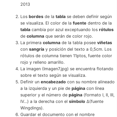
Los
bordes
de la
tabla
se deben definir según
se visualiza. El color de la
fuente
dentro de la
tabla
cambia por azul exceptuando los
rótulos
de
columna
que serán de color rojo.
La primera
columna
de la tabla posee
viñetas
con
sangría
y posición del texto a 0,5cm. Los
rótulos de columna tienen 11ptos, fuente color
rojo y relleno amarillo.
La imagen (Imagen7.jpg) se encuentra flotando
sobre el texto según se visualiza.
Definir un
encabezado
con su nombre alineado
a la izquierda y un pie de
página
con línea
superior y el número de
página
(formato I, II, III,
IV…) a la derecha con el
símbolo
Δ(fuente
Wingdings).
Guardar el documento con el nombre