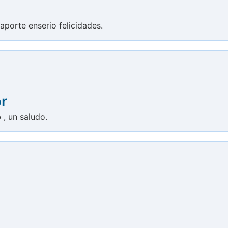
porte enserio felicidades.
r
 , un saludo.