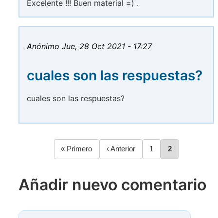
Excelente !!! Buen material =) .
Anónimo
Jue, 28 Oct 2021 - 17:27
cuales son las respuestas?
cuales son las respuestas?
Primera
« Primero
Página
‹ Anterior
Página
1
Página
2
Paginación
página
anterior
Añadir nuevo comentario