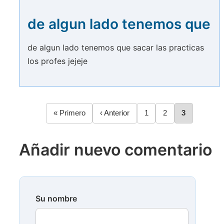
de algun lado tenemos que
de algun lado tenemos que sacar las practicas
los profes jejeje
Primera
« Primero
Página
‹ Anterior
Página
1
Página
2
Página
3
Paginación
página
anterior
Añadir nuevo comentario
Su nombre