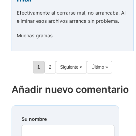
Efectivamente al cerrarse mal, no arrancaba. Al
eliminar esos archivos arranca sin problema.
Muchas gracias
Página
1
Página
2
Siguiente
Siguiente >
Última
Último »
Paginación
página
página
Añadir nuevo comentario
Su nombre