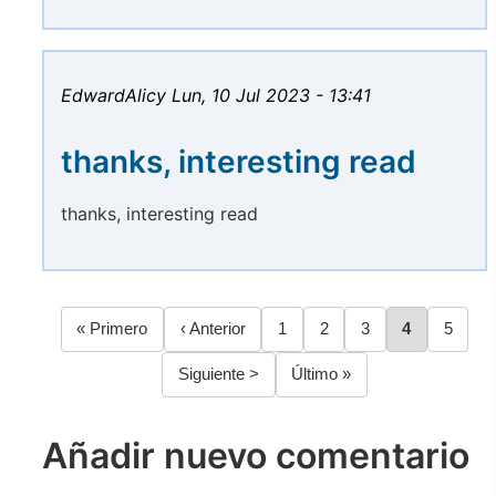
EdwardAlicy
Lun, 10 Jul 2023 - 13:41
thanks, interesting read
thanks, interesting read
Primera
« Primero
Página
‹ Anterior
Página
1
Página
2
Página
3
Página
4
Página
5
Paginación
página
anterior
Siguiente
Siguiente >
Última
Último »
página
página
Añadir nuevo comentario