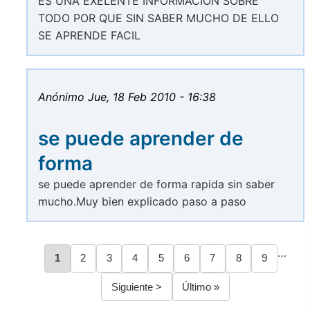
ES UNA EXELENTE INFORMACION SOBRE
TODO POR QUE SIN SABER MUCHO DE ELLO
SE APRENDE FACIL
Anónimo
Jue, 18 Feb 2010 - 16:38
se puede aprender de
forma
se puede aprender de forma rapida sin saber
mucho.Muy bien explicado paso a paso
…
Página
1
Página
2
Página
3
Página
4
Página
5
Página
6
Página
7
Página
8
Página
9
Paginación
Siguiente
Siguiente >
Última
Último »
página
página