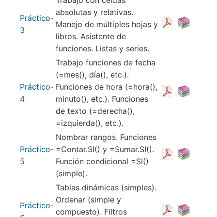
Trabajo con celdas
absolutas y relativas.
Práctico-
Manejo de múltiples hojas y
3
libros. Asistente de
funciones. Listas y series.
Trabajo funciones de fecha
(=mes(), día(), etc.).
Práctico-
Funciones de hora (=hora(),
4
minuto(), etc.). Funciones
de texto (=derecha(),
=izquierda(), etc.).
Nombrar rangos. Funciones
Práctico-
=Contar.SI() y =Sumar.SI().
5
Función condicional =SI()
(simple).
Tablas dinámicas (simples).
Ordenar (simple y
Práctico-
compuesto). Filtros