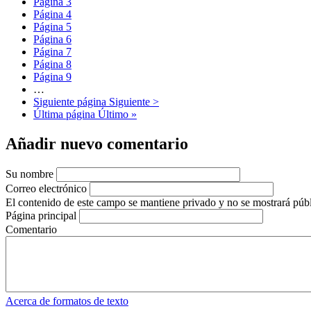
Página
3
Página
4
Página
5
Página
6
Página
7
Página
8
Página
9
…
Siguiente página
Siguiente >
Última página
Último »
Añadir nuevo comentario
Su nombre
Correo electrónico
El contenido de este campo se mantiene privado y no se mostrará púb
Página principal
Comentario
Acerca de formatos de texto