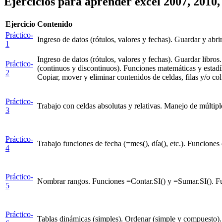
Ejercicios para aprender excel 2007, 2010,
Ejercicio
Contenido
Práctico-
Ingreso de datos (rótulos, valores y fechas). Guardar y abrir
1
Ingreso de datos (rótulos, valores y fechas). Guardar libr
Práctico-
(continuos y discontinuos). Funciones matemáticas y estadís
2
Copiar, mover y eliminar contenidos de celdas, filas y/o c
Práctico-
Trabajo con celdas absolutas y relativas. Manejo de múltiples
3
Práctico-
Trabajo funciones de fecha (=mes(), día(), etc.). Funciones 
4
Práctico-
Nombrar rangos. Funciones =Contar.SI() y =Sumar.SI(). Fu
5
Práctico-
Tablas dinámicas (simples). Ordenar (simple y compuesto). 