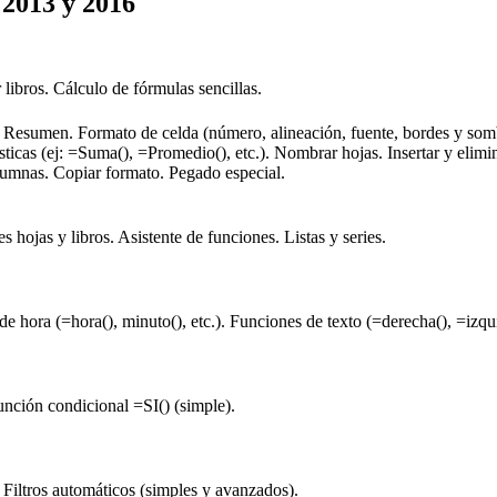
 2013 y 2016
 libros. Cálculo de fórmulas sencillas.
os. Resumen. Formato de celda (número, alineación, fuente, bordes y so
ticas (ej: =Suma(), =Promedio(), etc.). Nombrar hojas. Insertar y elimin
olumnas. Copiar formato. Pegado especial.
 hojas y libros. Asistente de funciones. Listas y series.
de hora (=hora(), minuto(), etc.). Funciones de texto (=derecha(), =izquie
nción condicional =SI() (simple).
Filtros automáticos (simples y avanzados).