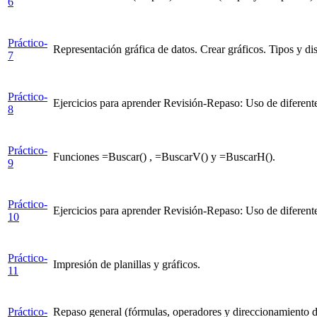
6
Práctico-
Representación gráfica de datos. Crear gráficos. Tipos y dis
7
Práctico-
Ejercicios para aprender Revisión-Repaso: Uso de diferente
8
Práctico-
Funciones =Buscar() , =BuscarV() y =BuscarH().
9
Práctico-
Ejercicios para aprender Revisión-Repaso: Uso de diferente
10
Práctico-
Impresión de planillas y gráficos.
11
Práctico-
Repaso general (fórmulas, operadores y direccionamiento d