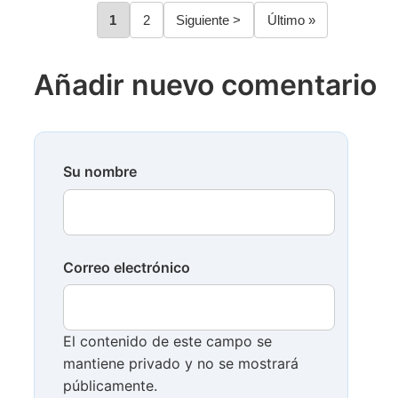
Página
1
Página
2
Siguiente
Siguiente >
Última
Último »
Paginación
página
página
Añadir nuevo comentario
Su nombre
Correo electrónico
El contenido de este campo se
mantiene privado y no se mostrará
públicamente.