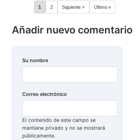
Página
1
Página
2
Siguiente
Siguiente >
Última
Último »
Paginación
página
página
Añadir nuevo comentario
Su nombre
Correo electrónico
El contenido de este campo se
mantiene privado y no se mostrará
públicamente.