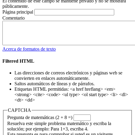
El contenido de este campo se mantiene privado y no se mostrará
públicamente.
Página principal
Comentario
Acerca de formatos de texto
Filtered HTML
Las direcciones de correos electrónicos y páginas web se
convierten en enlaces automáticamente.
Saltos automáticos de líneas y de párrafos.
Etiquetas HTML permitidas: <a href hreflang> <em>
<strong> <cite> <code> <ul type> <ol start type> <li> <dl>
<dt> <dd>
CAPTCHA
Pregunta de matemáticas (2 + 8 =)
Resuelva este simple problema matemático y escriba la
solución; por ejemplo: Para 1+3, escriba 4.
Esta pregunta es para comprobar si usted es un visitante