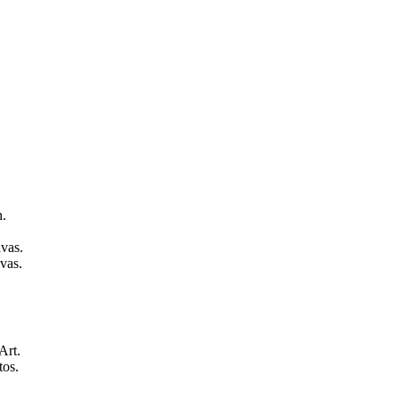
n.
ivas.
ivas.
Art.
tos.