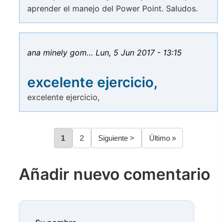
aprender el manejo del Power Point. Saludos.
ana minely gom…
Lun, 5 Jun 2017 - 13:15
excelente ejercicio,
excelente ejercicio,
Página
1
Página
2
Siguiente
Siguiente >
Última
Último »
Paginación
página
página
Añadir nuevo comentario