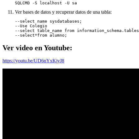
SQLCMD -S localhost -U sa
Ver bases de datos y recuperar datos de una tabla:
--select name sysdatabases;

--Use Colegio

--select table_name from information_schema.tables

--select*from alumno;
Ver video en Youtube:
https://youtu.be/UD6nYxKjyJ8