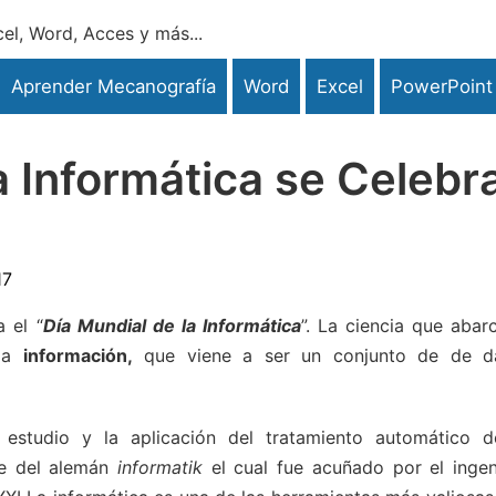
el, Word, Acces y más...
Aprender Mecanografía
Word
Excel
PowerPoint
a Informática se Celebr
e
17
 el “
Día Mundial de la Informática
”. La ciencia que abar
 la
información,
que viene a ser un conjunto de de d
 estudio y la aplicación del tratamiento automático d
ne del alemán
informatik
el cual fue acuñado por el ingen