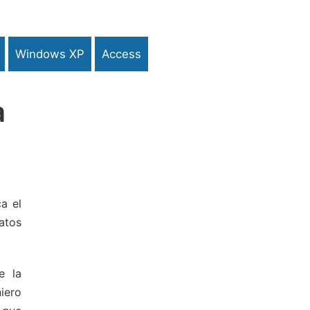
Windows XP
Access
a
ca el
atos
e la
iero