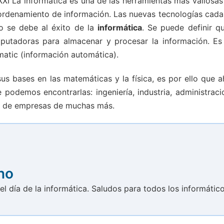
XXI La informática es una de las herramientas más valiosas
l ordenamiento de información. Las nuevas tecnologías cada
o se debe al éxito de la
informática
. Se puede definir qu
omputadoras para almacenar y procesar la información. Es
matic (información automática).
sus bases en las matemáticas y la física, es por ello que 
 podemos encontrarlas: ingeniería, industria, administraci
ión de empresas de muchas más.
no
 el día de la informática. Saludos para todos los informátic