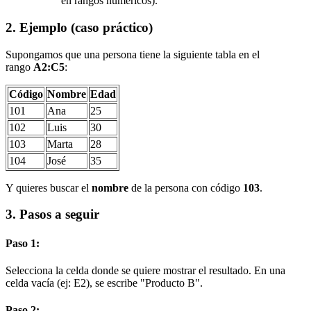
en rangos numéricos).
2. Ejemplo (caso práctico)
Supongamos que una persona tiene la siguiente tabla en el
rango
A2:C5
:
Código
Nombre
Edad
101
Ana
25
102
Luis
30
103
Marta
28
104
José
35
Y quieres buscar el
nombre
de la persona con código
103
.
3. Pasos a seguir
Paso 1:
Selecciona la celda donde se quiere mostrar el resultado. En una
celda vacía (ej: E2), se escribe "Producto B".
Paso 2: