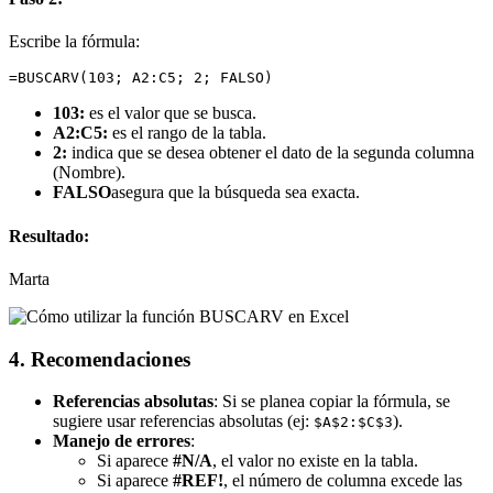
Escribe la fórmula:
=BUSCARV(103; A2:C5; 2; FALSO)
103:
es el valor que se busca.
A2:C5:
es el rango de la tabla.
2:
indica que se desea obtener el dato de la segunda columna
(Nombre).
FALSO
asegura que la búsqueda sea exacta.
Resultado:
Marta
4. Recomendaciones
Referencias absolutas
: Si se planea copiar la fórmula, se
sugiere usar referencias absolutas (ej:
).
$A$2:$C$3
Manejo de errores
:
Si aparece
#N/A
, el valor no existe en la tabla.
Si aparece
#REF!
, el número de columna excede las