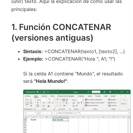
(unir) texto. Aquí la explicacion de cómo usar las
principales:
1. Función CONCATENAR
(versiones antiguas)
Sintaxis:
=CONCATENAR(texto1, [texto2], ...)
Ejemplo:
=CONCATENAR("Hola "; A1; "!")
Si la celda A1 contiene "Mundo", el resultado
será
"Hola Mundo!"
.