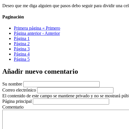
Deseo que me diga alguien que pasos debo seguir para dividir una ce
Paginación
Primera página
« Primero
Página anterior
‹ Anterior
Página
1
Página
2
Página
3
Página
4
Página
5
Añadir nuevo comentario
Su nombre
Correo electrónico
El contenido de este campo se mantiene privado y no se mostrará púb
Página principal
Comentario