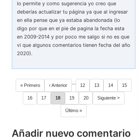
lo permite y como sugerencia yo creo que
deberías actualizar tu página ya que al ingresar
en ella pense que ya estaba abandonada (lo
digo por que en el pie de pagina la fecha esta
en 2009-2014 y por poco me salgo si no es que
vi que algunos comentarios tienen fecha del año
2020).
…
Primera
« Primero
Página
‹ Anterior
Página
12
Página
13
Página
14
Página
15
Paginación
página
anterior
Página
16
Página
17
Página
18
Página
19
Página
20
Siguiente
Siguiente >
página
Última
Último »
página
Añadir nuevo comentario