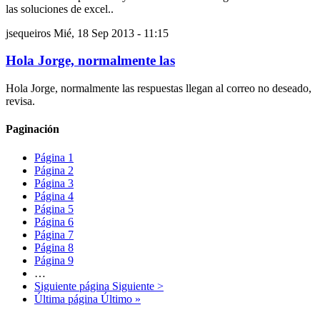
las soluciones de excel..
jsequeiros
Mié, 18 Sep 2013 - 11:15
Hola Jorge, normalmente las
Hola Jorge, normalmente las respuestas llegan al correo no deseado,
revisa.
Paginación
Página
1
Página
2
Página
3
Página
4
Página
5
Página
6
Página
7
Página
8
Página
9
…
Siguiente página
Siguiente >
Última página
Último »