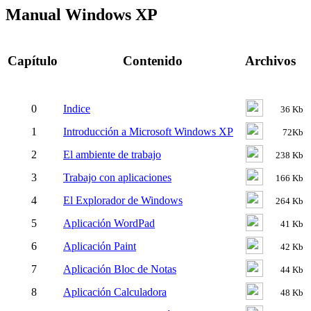
Manual Windows XP
Capítulo
Contenido
Archivos
0
Indice
36 Kb
1
Introducción a Microsoft Windows XP
72Kb
2
El ambiente de trabajo
238 Kb
3
Trabajo con aplicaciones
166 Kb
4
El Explorador de Windows
264 Kb
5
Aplicación WordPad
41 Kb
6
Aplicación Paint
42 Kb
7
Aplicación Bloc de Notas
44 Kb
8
Aplicación Calculadora
48 Kb