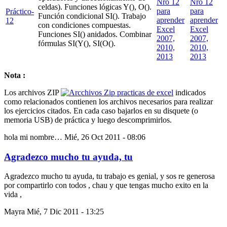
celdas). Funciones lógicas Y(), O().
Práctico-
Función condicional SI(). Trabajo
12
con condiciones compuestas.
Funciones SI() anidados. Combinar
fórmulas SI(Y(), SI(O().
Nota :
Los archivos ZIP
indicados
como relacionados contienen los archivos necesarios para realizar
los ejercicios citados. En cada caso bajarlos en su disquete (o
memoria USB) de práctica y luego descomprimirlos.
hola mi nombre…
Mié, 26 Oct 2011 - 08:06
Agradezco mucho tu ayuda, tu
Agradezco mucho tu ayuda, tu trabajo es genial, y sos re generosa
por compartirlo con todos , chau y que tengas mucho exito en la
vida ,
Mayra
Mié, 7 Dic 2011 - 13:25