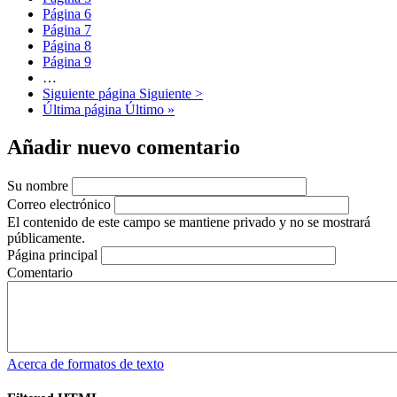
Página
6
Página
7
Página
8
Página
9
…
Siguiente página
Siguiente >
Última página
Último »
Añadir nuevo comentario
Su nombre
Correo electrónico
El contenido de este campo se mantiene privado y no se mostrará
públicamente.
Página principal
Comentario
Acerca de formatos de texto