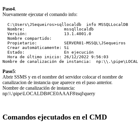
Paso4
.
Nuevamente ejecutar el comando info:
  C:\Users\JSequeiros>sqllocaldb  info MSSQLLocalDB

  Nombre:                mssqllocaldb

  Versión:               13.1.4001.0

  Nombre compartido:

  Propietario:           SERVER01-MSSQL\JSequeiros

  Crear automáticamente: Sí

  Estado:                En ejecución

  Hora de último inicio: 26/12/2022 9:56:03

Paso5
:
Abrir SSMS y en el nombre del servidor colocar el nombre de
canalizacion de instancia que aparece en el paso anterior.
Nombre de canalización de instancia:
np:\\.\pipe\LOCALDB#CE0AAAF8\tsql\query
Comandos ejecutados en el CMD