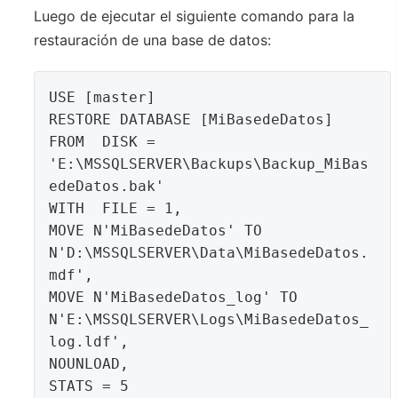
Luego de ejecutar el siguiente comando para la
restauración de una base de datos:
USE [master]

RESTORE DATABASE [MiBasedeDatos] 

FROM  DISK = 
'E:\MSSQLSERVER\Backups\Backup_MiBas
edeDatos.bak' 

WITH  FILE = 1,  

MOVE N'MiBasedeDatos' TO 
N'D:\MSSQLSERVER\Data\MiBasedeDatos.
mdf',  

MOVE N'MiBasedeDatos_log' TO 
N'E:\MSSQLSERVER\Logs\MiBasedeDatos_
log.ldf',  

NOUNLOAD,  
