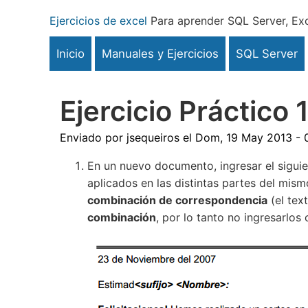
Pasar
Ejercicios de excel
Para aprender SQL Server, Exc
al
contenido
Inicio
Manuales y Ejercicios
SQL Server
principal
Ejercicio Práctico
Enviado por
jsequeiros
el
Dom, 19 May 2013 - 
En un nuevo documento, ingresar el sigui
aplicados en las distintas partes del mi
combinación de correspondencia
(el tex
combinación
, por lo tanto no ingresarlos