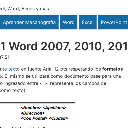
el, Word, Acces y más...
Aprender Mecanografía
Word
Excel
PowerPoint
 11 Word 2007, 2010, 20
07:51
ente
texto
en fuente Arial 12 pts respetando los
formatos
smo. El mismo se utilizará como documento base para una
to ingresado entre < >, representa los campos de
 como texto):