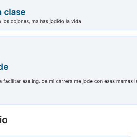
 clase
los cojones, ma has jodido la vida
 de
ía facilitar ese Ing. de mi carrera me jode con esas mamas l
io