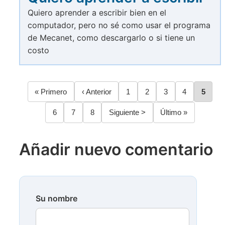
Quiero aprender a escribir bien en el
computador, pero no sé como usar el programa
de Mecanet, como descargarlo o si tiene un
costo
Primera
« Primero
Página
‹ Anterior
Página
1
Página
2
Página
3
Página
4
Págin
5
Paginación
página
anterior
Página
6
Página
7
Página
8
Siguiente
Siguiente >
Última
Último »
página
página
Añadir nuevo comentario
Su nombre